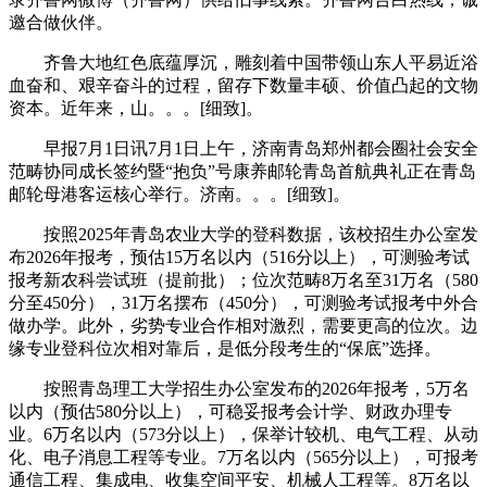
邀合做伙伴。
齐鲁大地红色底蕴厚沉，雕刻着中国带领山东人平易近浴
血奋和、艰辛奋斗的过程，留存下数量丰硕、价值凸起的文物
资本。近年来，山。。。[细致]。
早报7月1日讯7月1日上午，济南青岛郑州都会圈社会安全
范畴协同成长签约暨“抱负”号康养邮轮青岛首航典礼正在青岛
邮轮母港客运核心举行。济南。。。[细致]。
按照2025年青岛农业大学的登科数据，该校招生办公室发
布2026年报考，预估15万名以内（516分以上），可测验考试
报考新农科尝试班（提前批）；位次范畴8万名至31万名（580
分至450分），31万名摆布（450分），可测验考试报考中外合
做办学。此外，劣势专业合作相对激烈，需要更高的位次。边
缘专业登科位次相对靠后，是低分段考生的“保底”选择。
按照青岛理工大学招生办公室发布的2026年报考，5万名
以内（预估580分以上），可稳妥报考会计学、财政办理专
业。6万名以内（573分以上），保举计较机、电气工程、从动
化、电子消息工程等专业。7万名以内（565分以上），可报考
通信工程、集成电、收集空间平安、机械人工程等。8万名以