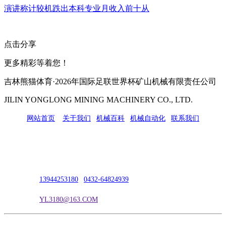
演讲称计较机跌出本科专业月收入前十从
点击分享
更多精彩等着您！
吉林熊猫体育·2026年国际足联世界杯矿山机械有限责任公司
JILIN YONGLONG MINING MACHINERY CO., LTD.
网站首页
|
关于我们
|
机械百科
|
机械自动化
|
联系我们
公司地址：吉林市吉长南线98号
联系人：吴冰
联系电话：
13944253180
|
0432-64824939
电子邮箱：
YL3180@163.COM