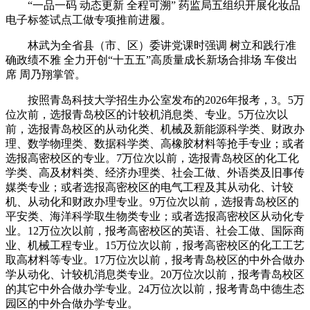
“一品一码 动态更新 全程可溯” 药监局五组织开展化妆品
电子标签试点工做专项推前进履。
林武为全省县（市、区）委讲党课时强调 树立和践行准
确政绩不雅 全力开创“十五五”高质量成长新场合排场 车俊出
席 周乃翔掌管。
按照青岛科技大学招生办公室发布的2026年报考，3。5万
位次前，选报青岛校区的计较机消息类、专业。5万位次以
前，选报青岛校区的从动化类、机械及新能源科学类、财政办
理、数学物理类、数据科学类、高橡胶材料等抢手专业；或者
选报高密校区的专业。7万位次以前，选报青岛校区的化工化
学类、高及材料类、经济办理类、社会工做、外语类及旧事传
媒类专业；或者选报高密校区的电气工程及其从动化、计较
机、从动化和财政办理专业。9万位次以前，选报青岛校区的
平安类、海洋科学取生物类专业；或者选报高密校区从动化专
业。12万位次以前，报考高密校区的英语、社会工做、国际商
业、机械工程专业。15万位次以前，报考高密校区的化工工艺
取高材料等专业。17万位次以前，报考青岛校区的中外合做办
学从动化、计较机消息类专业。20万位次以前，报考青岛校区
的其它中外合做办学专业。24万位次以前，报考青岛中德生态
园区的中外合做办学专业。