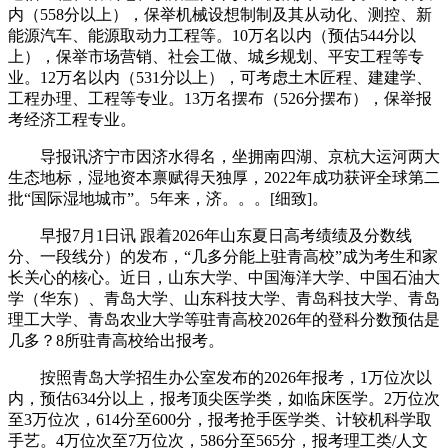
内（558分以上），保举机械设想制制及其从动化、测控、新
能源汽车、能源取动力工程等。10万名以内（预估544分以
上），保举市场营销、社会工做、城乡规划、平安工程等专
业。12万名以内（531分以上），可考虑土木匠程、建建学、
工程办理、工程等专业。13万名摆布（526分摆布），保举报
考经济工程专业。
导报讯济宁市因济水得名，坐拥南四湖、京杭大运河两大
生态地标，湿地资本禀赋得天独厚，2022年成功获评全球第二
批“国际湿地城市”。5年来，济。。。[细致]。
早报7月1日讯 跟着2026年山东夏日高考绩绩及分数线
分、一段线分）的发布，“几多分能上驻青高校”成为考生和家
长关心的核心。近日，山东大学、中国海洋大学、中国石油大
学（华东）、青岛大学、山东科技大学、青岛科技大学、青岛
理工大学、青岛农业大学等驻青高校2026年的登科分数预估是
几多？8所驻青高校给出报考。
按照青岛大学招生办公室发布的2026年报考，1万位次以
内，预估634分以上，报考顶尖医学类，如临床医学。2万位次
至3万位次，614分至600分，报考抢手医学类、计较机科学取
手艺。4万位次至7万位次，586分至565分，报考理工类/人文