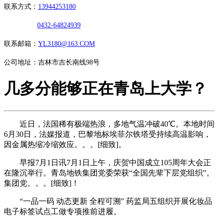
联系方式：
13944253180
0432-64824939
联系邮箱：
YL3180@163.COM
公司地址：吉林市吉长南线98号
几多分能够正在青岛上大学？
近日，法国稀有极端热浪，多地气温冲破40℃。本地时间
6月30日，法媒报道，巴黎地标埃菲尔铁塔受持续高温影响，
因金属热缩冷缩效应。。。[细致]。
早报7月1日讯7月1日上午，庆贺中国成立105周年大会正
在隆沉举行。青岛地铁集团党委荣获“全国先辈下层党组织”。
集团党。。。[细致]！
“一品一码 动态更新 全程可溯” 药监局五组织开展化妆品
电子标签试点工做专项推前进履。