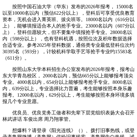
按照中国石油大学（华东）发布的2026年报考， 15000名
以至10000名以内（预估622分以上），登科后可享受优良教育
资本，无机会进入菁英班、拔尖班等。18000名以内（616分以
上），能够填报适合本人的抢手专业。23000名以内（607分以
上），登科但愿较大，但不要集中填报抢手专业。28000名以
内（598分以上），也有登科机遇，按照位次及积年数据选择
合适专业。参考2025年登科数据，通俗类专业最低登科位次约
30395名（593分），计较机科学取手艺等抢手专业约15583名
（611分）。
按照山东大学本科招生办公室发布的2026年报考，报考山
东大学青岛校区， 2000名以内，预估665分以上能够报考顶尖
专业。4000名以内，654分以上能够报考抢手专业。8000名以
内，639分以上，专业选择比力普遍，考生能够按照本身乐趣
报考。12000名以内，629分以上，考生能够按照本身环境多填
报几个专业意愿。
优良员、优良党务工做者和先辈下层党组织表扬大会召开
林武讲话 车俊出席 周乃翔掌管。
想爆料？请登录《阳光连线》（）、拨打旧事热线，或登
录齐鲁网微博（齐鲁网）供给旧事线索。齐鲁网告白热线，诚